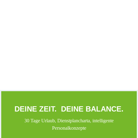
3.000 € Sommerprämie sichern!
Wenn Du Deinen Arbeitsvertrag bei uns bis zum 30.09.2026
unterschreibst, erhältst Du unserer Sommerprämie als
Dankeschön.
Sommerprämie
DEINE ZEIT. DEINE BALANCE.
30 Tage Urlaub, Dienstplancharta, intelligente
Personalkonzepte