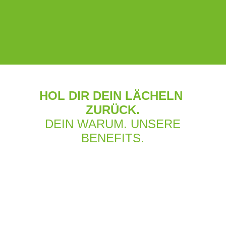
Fabienne Zingel
Personal Recruiter
0170 9716743
Tel
HOL DIR DEIN LÄCHELN
E-Mail
ZURÜCK.
DEIN WARUM.
UNSERE
BENEFITS.